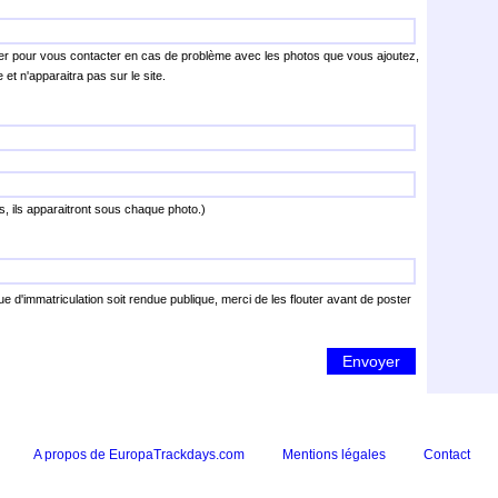
r pour vous contacter en cas de problème avec les photos que vous ajoutez,
et n'apparaitra pas sur le site.
s, ils apparaitront sous chaque photo.)
 d'immatriculation soit rendue publique, merci de les flouter avant de poster
Envoyer
A propos de EuropaTrackdays.com
Mentions légales
Contact