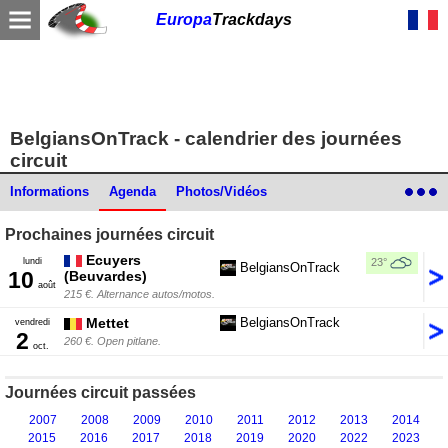
Europa
Trackdays
BelgiansOnTrack - calendrier des journées
circuit
Informations
Agenda
Photos/Vidéos
Prochaines journées circuit
Ecuyers
23°
lundi
BelgiansOnTrack
10
(Beuvardes)
août
215 €. Alternance autos/motos.
Mettet
BelgiansOnTrack
vendredi
2
260 €. Open pitlane.
oct.
Journées circuit passées
2007
2008
2009
2010
2011
2012
2013
2014
2015
2016
2017
2018
2019
2020
2022
2023