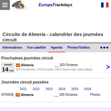
Europa
Trackdays
Circuito de Almeria - calendrier des journées
circuit
Informations
Vue satellite
Agenda
Photos/Vidéos
Liens/Commentaires
Prochaines journées circuit
Almeria
103 Octanos
samedi
14
220 € la journée, 170 € le matin, 140 € l'après-midi. Open pitlane.
nov.
Journées circuit passées
2021
2022
2023
2024
2025
2026
Almeria
103 Octanos
07/03/26
Photos